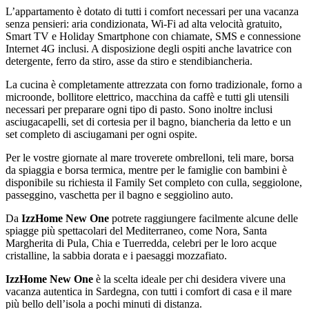
L’appartamento è dotato di tutti i comfort necessari per una vacanza
senza pensieri: aria condizionata, Wi-Fi ad alta velocità gratuito,
Smart TV e Holiday Smartphone con chiamate, SMS e connessione
Internet 4G inclusi. A disposizione degli ospiti anche lavatrice con
detergente, ferro da stiro, asse da stiro e stendibiancheria.
La cucina è completamente attrezzata con forno tradizionale, forno a
microonde, bollitore elettrico, macchina da caffè e tutti gli utensili
necessari per preparare ogni tipo di pasto. Sono inoltre inclusi
asciugacapelli, set di cortesia per il bagno, biancheria da letto e un
set completo di asciugamani per ogni ospite.
Per le vostre giornate al mare troverete ombrelloni, teli mare, borsa
da spiaggia e borsa termica, mentre per le famiglie con bambini è
disponibile su richiesta il Family Set completo con culla, seggiolone,
passeggino, vaschetta per il bagno e seggiolino auto.
Da
IzzHome New One
potrete raggiungere facilmente alcune delle
spiagge più spettacolari del Mediterraneo, come Nora, Santa
Margherita di Pula, Chia e Tuerredda, celebri per le loro acque
cristalline, la sabbia dorata e i paesaggi mozzafiato.
IzzHome New One
è la scelta ideale per chi desidera vivere una
vacanza autentica in Sardegna, con tutti i comfort di casa e il mare
più bello dell’isola a pochi minuti di distanza.