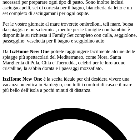
necessari per preparare ogni tipo di pasto. Sono inoltre inclusi
asciugacapelli, set di cortesia per il bagno, biancheria da letto e un
set completo di asciugamani per ogni ospite.
Per le vostre giornate al mare troverete ombrelloni, teli mare, borsa
da spiaggia e borsa termica, mentre per le famiglie con bambini è
disponibile su richiesta il Family Set completo con culla, seggiolone,
passeggino, vaschetta per il bagno e seggiolino auto.
Da
IzzHome New One
potrete raggiungere facilmente alcune delle
spiagge più spettacolari del Mediterraneo, come Nora, Santa
Margherita di Pula, Chia e Tuerredda, celebri per le loro acque
cristalline, la sabbia dorata e i paesaggi mozzafiato.
IzzHome New One
è la scelta ideale per chi desidera vivere una
vacanza autentica in Sardegna, con tutti i comfort di casa e il mare
più bello dell’isola a pochi minuti di distanza.