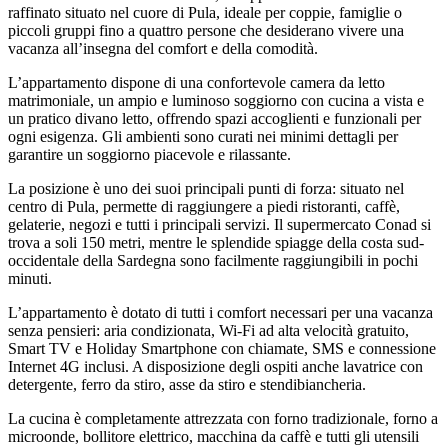
raffinato situato nel cuore di Pula, ideale per coppie, famiglie o
piccoli gruppi fino a quattro persone che desiderano vivere una
vacanza all’insegna del comfort e della comodità.
L’appartamento dispone di una confortevole camera da letto
matrimoniale, un ampio e luminoso soggiorno con cucina a vista e
un pratico divano letto, offrendo spazi accoglienti e funzionali per
ogni esigenza. Gli ambienti sono curati nei minimi dettagli per
garantire un soggiorno piacevole e rilassante.
La posizione è uno dei suoi principali punti di forza: situato nel
centro di Pula, permette di raggiungere a piedi ristoranti, caffè,
gelaterie, negozi e tutti i principali servizi. Il supermercato Conad si
trova a soli 150 metri, mentre le splendide spiagge della costa sud-
occidentale della Sardegna sono facilmente raggiungibili in pochi
minuti.
L’appartamento è dotato di tutti i comfort necessari per una vacanza
senza pensieri: aria condizionata, Wi-Fi ad alta velocità gratuito,
Smart TV e Holiday Smartphone con chiamate, SMS e connessione
Internet 4G inclusi. A disposizione degli ospiti anche lavatrice con
detergente, ferro da stiro, asse da stiro e stendibiancheria.
La cucina è completamente attrezzata con forno tradizionale, forno a
microonde, bollitore elettrico, macchina da caffè e tutti gli utensili