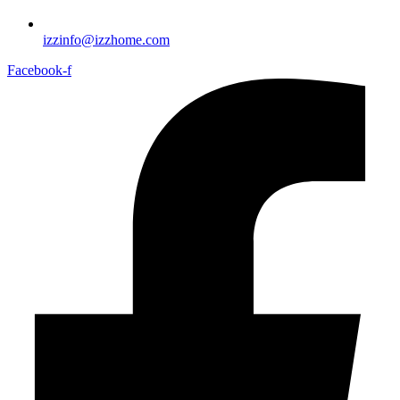
izzinfo@izzhome.com
Facebook-f