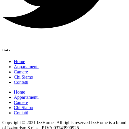
Links
Home
Appartamenti
Camere
Chi Siamo
Contatti
Home
Appartamenti
Camere
Chi Siamo
Contatti
Copyright © 2021 IzzHome | All rights reserved IzzHome is a brand
of Izztourism S.r.l.s. | P.IVA 03743990925.