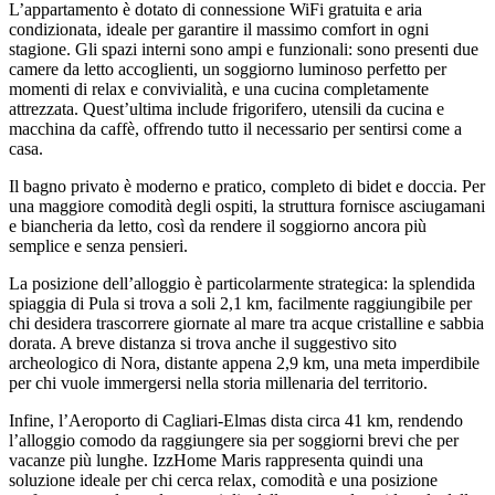
L’appartamento è dotato di connessione WiFi gratuita e aria
condizionata, ideale per garantire il massimo comfort in ogni
stagione. Gli spazi interni sono ampi e funzionali: sono presenti due
camere da letto accoglienti, un soggiorno luminoso perfetto per
momenti di relax e convivialità, e una cucina completamente
attrezzata. Quest’ultima include frigorifero, utensili da cucina e
macchina da caffè, offrendo tutto il necessario per sentirsi come a
casa.
Il bagno privato è moderno e pratico, completo di bidet e doccia. Per
una maggiore comodità degli ospiti, la struttura fornisce asciugamani
e biancheria da letto, così da rendere il soggiorno ancora più
semplice e senza pensieri.
La posizione dell’alloggio è particolarmente strategica: la splendida
spiaggia di Pula si trova a soli 2,1 km, facilmente raggiungibile per
chi desidera trascorrere giornate al mare tra acque cristalline e sabbia
dorata. A breve distanza si trova anche il suggestivo sito
archeologico di Nora, distante appena 2,9 km, una meta imperdibile
per chi vuole immergersi nella storia millenaria del territorio.
Infine, l’Aeroporto di Cagliari-Elmas dista circa 41 km, rendendo
l’alloggio comodo da raggiungere sia per soggiorni brevi che per
vacanze più lunghe. IzzHome Maris rappresenta quindi una
soluzione ideale per chi cerca relax, comodità e una posizione