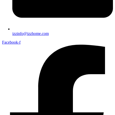
izzinfo@izzhome.com
Facebook-f