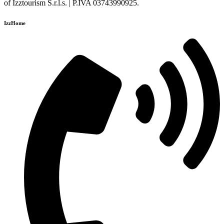
of Izztourism S.r.l.s. | P.IVA 03743990925.
IzzHome