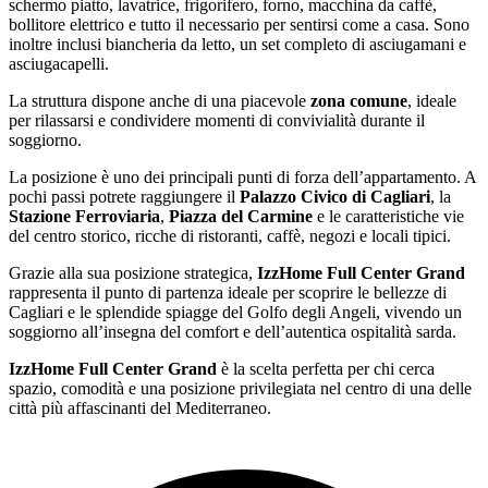
schermo piatto, lavatrice, frigorifero, forno, macchina da caffè,
bollitore elettrico e tutto il necessario per sentirsi come a casa. Sono
inoltre inclusi biancheria da letto, un set completo di asciugamani e
asciugacapelli.
La struttura dispone anche di una piacevole
zona comune
, ideale
per rilassarsi e condividere momenti di convivialità durante il
soggiorno.
La posizione è uno dei principali punti di forza dell’appartamento. A
pochi passi potrete raggiungere il
Palazzo Civico di Cagliari
, la
Stazione Ferroviaria
,
Piazza del Carmine
e le caratteristiche vie
del centro storico, ricche di ristoranti, caffè, negozi e locali tipici.
Grazie alla sua posizione strategica,
IzzHome Full Center Grand
rappresenta il punto di partenza ideale per scoprire le bellezze di
Cagliari e le splendide spiagge del Golfo degli Angeli, vivendo un
soggiorno all’insegna del comfort e dell’autentica ospitalità sarda.
IzzHome Full Center Grand
è la scelta perfetta per chi cerca
spazio, comodità e una posizione privilegiata nel centro di una delle
città più affascinanti del Mediterraneo.