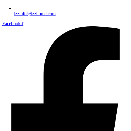
izzinfo@izzhome.com
Facebook-f