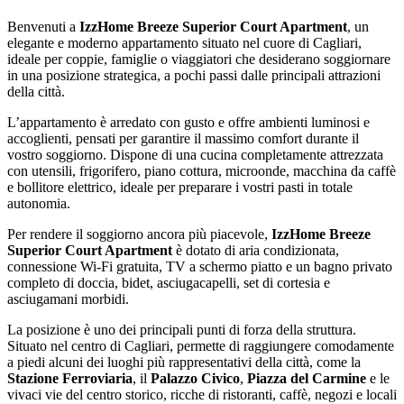
Benvenuti a
IzzHome Breeze Superior Court Apartment
, un
elegante e moderno appartamento situato nel cuore di Cagliari,
ideale per coppie, famiglie o viaggiatori che desiderano soggiornare
in una posizione strategica, a pochi passi dalle principali attrazioni
della città.
L’appartamento è arredato con gusto e offre ambienti luminosi e
accoglienti, pensati per garantire il massimo comfort durante il
vostro soggiorno. Dispone di una cucina completamente attrezzata
con utensili, frigorifero, piano cottura, microonde, macchina da caffè
e bollitore elettrico, ideale per preparare i vostri pasti in totale
autonomia.
Per rendere il soggiorno ancora più piacevole,
IzzHome Breeze
Superior Court Apartment
è dotato di aria condizionata,
connessione Wi-Fi gratuita, TV a schermo piatto e un bagno privato
completo di doccia, bidet, asciugacapelli, set di cortesia e
asciugamani morbidi.
La posizione è uno dei principali punti di forza della struttura.
Situato nel centro di Cagliari, permette di raggiungere comodamente
a piedi alcuni dei luoghi più rappresentativi della città, come la
Stazione Ferroviaria
, il
Palazzo Civico
,
Piazza del Carmine
e le
vivaci vie del centro storico, ricche di ristoranti, caffè, negozi e locali