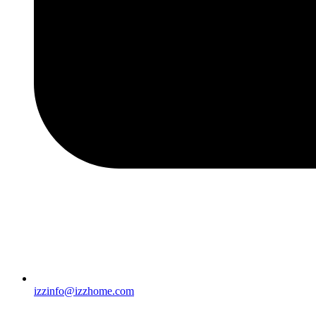
izzinfo@izzhome.com